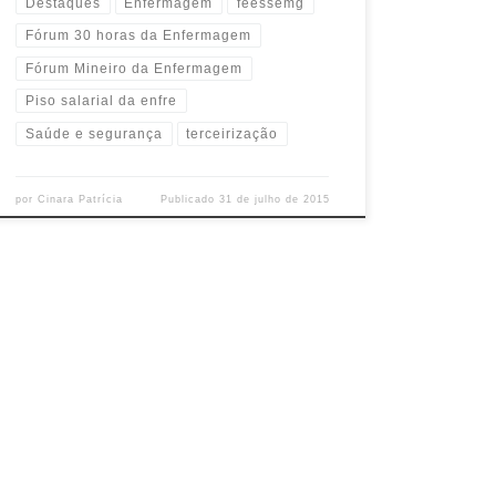
Destaques
Enfermagem
feessemg
Fórum 30 horas da Enfermagem
Fórum Mineiro da Enfermagem
Piso salarial da enfre
Saúde e segurança
terceirização
por
Cinara Patrícia
Publicado
31 de julho de 2015