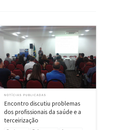
A redução da jornada de trabalho para os profissionais
da enfermagem e a regulamentação de um piso
regional para a categoria foram os temas mais
debatidos no Encontro dos Dirigentes Sindicais da
Saúde, realizado pela Federação dos Empregados
em Estabelecimentos e Serviços de Saúde de Minas
Gerais (Feessemg), hoje (31), […]
NOTÍCIAS PUBLICADAS
Encontro discutiu problemas
dos profissionais da saúde e a
terceirização