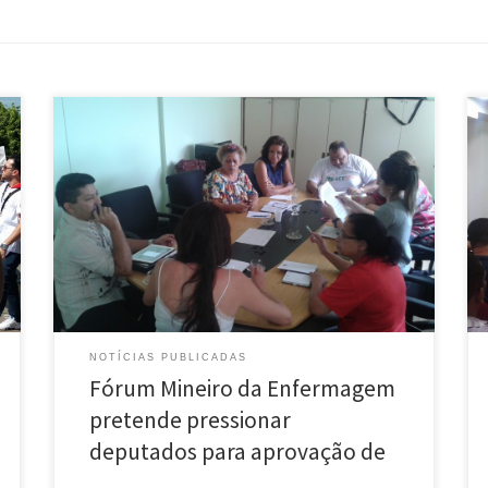
O Fórum Mineiro da Enfermagem se reuniu ontem
(29), na sede do Coren-MG, e fez um balanço das
atividades da Conferência de saúde de Minas Gerais e
planejou próximos passos para que os Projetos de Lei
sobre os profissionais da enfermagem avancem. Para
os membros do Fórum a presença na […]
NOTÍCIAS PUBLICADAS
Fórum Mineiro da Enfermagem
pretende pressionar
deputados para aprovação de
…