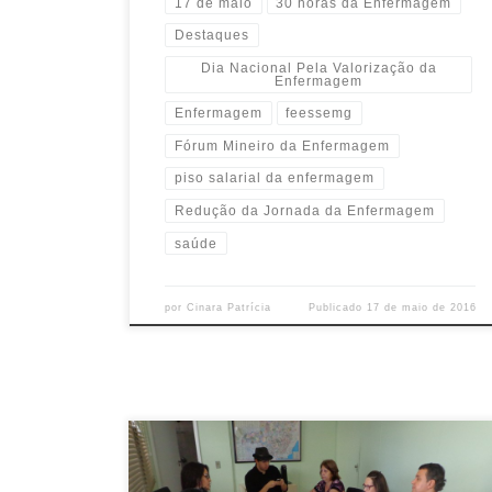
17 de maio
30 horas da Enfermagem
Destaques
Dia Nacional Pela Valorização da
Enfermagem
Enfermagem
feessemg
Fórum Mineiro da Enfermagem
piso salarial da enfermagem
Redução da Jornada da Enfermagem
saúde
por
Cinara Patrícia
Publicado
17 de maio de 2016
A Feessemg ingressou oficialmente no Fórum Mineiro