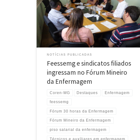
da Enfermagem. Na tarde de hoje (24), o presidente
da Feessemg, Rogério Fernandes participou da
reunião com os membros do Fórum e formalizou seu
apoio e participação na campanha pelas 30 horas da
Enfermagem e que instaura o Fórum Estadual. A
Feessemg traz […]
NOTÍCIAS PUBLICADAS
Feessemg e sindicatos filiados
ingressam no Fórum Mineiro
da Enfermagem
Coren-MG
Destaques
Enfermagem
feessemg
Fórum 30 horas da Enfermagem
Fórum Mineiro da Enfermagem
piso salarial da enfermagem
Técnicos e auxíliares em enfermagem