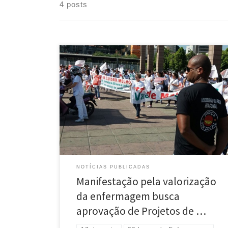
4 posts
A Feessemg e sindicatos filiados participaram da
manifestação no Dia Nacional pela Valorização da
Enfermagem, o ato aconteceu hoje (17), na Praça da
Estação, em Belo Horizonte. Profissionais e
estudantes de enfermagem, entidades e associações
buscam por melhores condições de trabalho e
aprovação dos Projetos de Lei que reduzem a […]
NOTÍCIAS PUBLICADAS
Manifestação pela valorização
da enfermagem busca
aprovação de Projetos de …