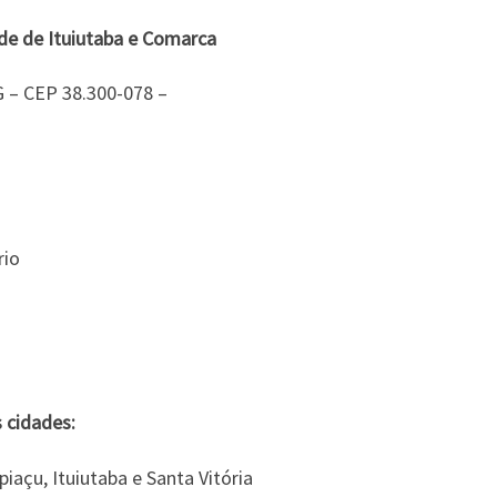
de de Ituiutaba e Comarca
G – CEP 38.300-078 –
rio
 cidades:
iaçu, Ituiutaba e Santa Vitória