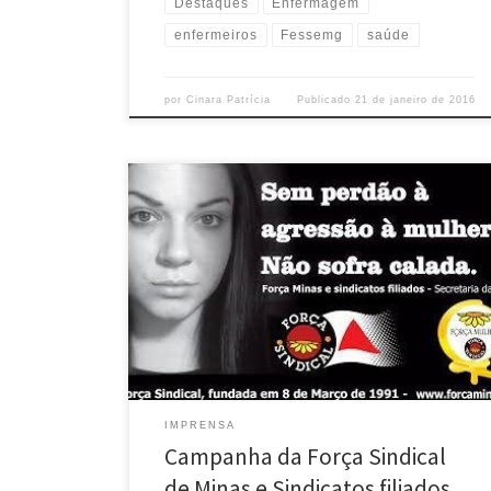
Destaques
Enfermagem
enfermeiros
Fessemg
saúde
por
Cinara Patrícia
Publicado
21 de janeiro de 2016
As frases “Sem perdão à agressão à mulheres. Não
sofra calada” resumem a campanha da Força Minas e
sindicatos filiados contra a violência contra a
mulheres. A iniciativa foi apresentada por Maria Nelcy
R. O. da Costa, Secretaria da Mulher da Força Minas,
que sugeriu ao presidente Vandeir Messias a
confecção […]
IMPRENSA
Campanha da Força Sindical
de Minas e Sindicatos filiados