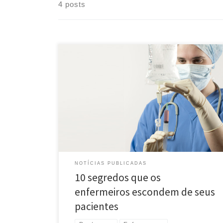
4 posts
Ouvi falar que os enfermeiros são um poço de
segredos, que escondem algumas coisas dos
pacientes e de suas famílias. Minha primeira conclusão
foi que a ideia de um enfermeiro ou enfermeira não
revelar informações para os que estão sob seus
cuidados parecia ridícula. Mas, então, pensei… Bem,
talvez seja […]
NOTÍCIAS PUBLICADAS
10 segredos que os
enfermeiros escondem de seus
pacientes