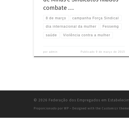
combate …
8 de março
campanha Força Sindical
dia internacional da mulher
Fessemg
saúde
Violência contra a mulher
por
admin
Publicado
9 de março de 2015
© 2026
Federação dos Empregados em Estabelecime
Proporcionado por
WP
– Designed with the
Customizr theme