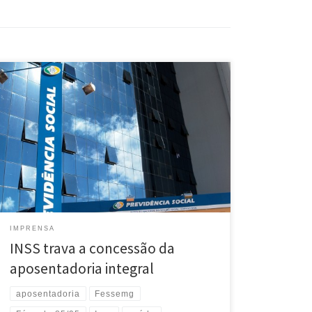
O segurado que completou o 85/95 na soma da idade
com o tempo de contribuição ainda não sairá da APS
(Agência da Previdência Social) com a aposentadoria
integral. O INSS (Instituto Nacional do Seguro Social)
não está concedendo os benefícios com a nova regra.
Quando vão ao posto no dia agendado […]
IMPRENSA
INSS trava a concessão da
aposentadoria integral
aposentadoria
Fessemg