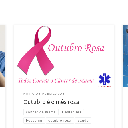
Outubro é o mês rosa, em que é feita uma maior
conscientização da prevenção do Câncer de Mama.
Esse é o tipo de câncer mais comum entre as
mulheres, e é o segundo tipo que mais apresenta
novos casos (25%), segundo dados do Instituto
Nacional do Câncer (INCA). Para ajudar […]
NOTÍCIAS PUBLICADAS
Outubro é o mês rosa
câncer de mama
Destaques
Fessemg
outubro rosa
saúde