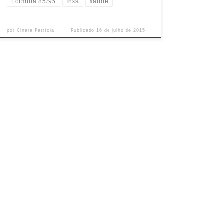
Fórmula 85/95
Inss
saúde
por
Cinara Patrícia
Publicado
16 de julho de 2015