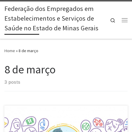
Federação dos Empregados em
Skip to content
Estabelecimentos e Serviços de
Search
Me
Saúde no Estado de Minas Gerais
Home
»
8 de março
8 de março
3 posts
A tradição de reservar uma data para reivindicar a igualdade de