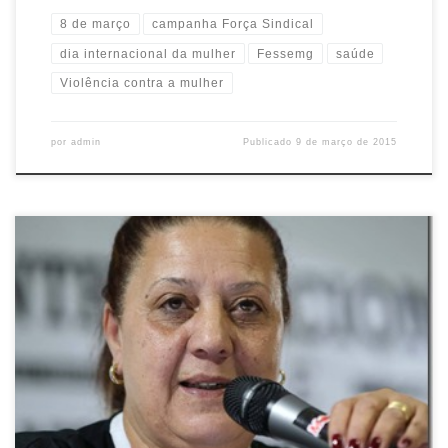
8 de março
campanha Força Sindical
dia internacional da mulher
Fessemg
saúde
Violência contra a mulher
por
admin
Publicado
9 de março de 2015
No histórico dia 8 de Março, em vez de comemorar um dia de
conquista, outro momento de protesto contra a violência sobre a
mulher, que impera a mais de um século e se impõe por medo ou
vergonha da mulher, que se cala. Estatísticas mostram que a cada
três minutos […]