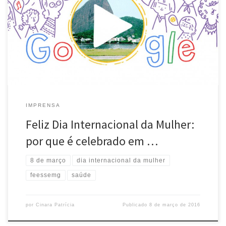
direitos da mulher é centenária. Nesta terça, 8 de março, celebra-
se o Dia Internacional da Mulher na maioria dos países. Entretanto,
um longo caminho foi percorrido até que essa data surgisse. Nesse
caminho, a efeméride – que surgiu com […]
IMPRENSA
Feliz Dia Internacional da Mulher:
por que é celebrado em …
8 de março
dia internacional da mulher
feessemg
saúde
por
Cinara Patrícia
Publicado
8 de março de 2016