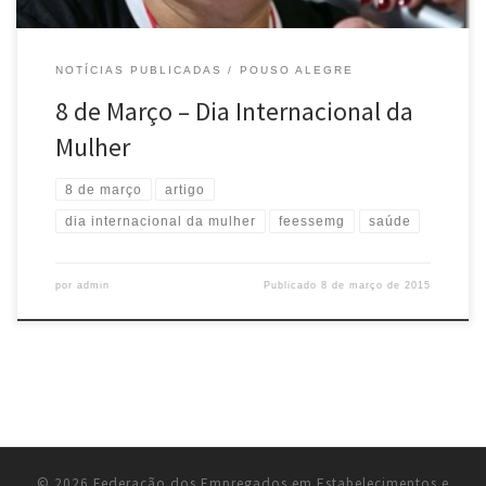
NOTÍCIAS PUBLICADAS
POUSO ALEGRE
8 de Março – Dia Internacional da
Mulher
8 de março
artigo
dia internacional da mulher
feessemg
saúde
por
admin
Publicado
8 de março de 2015
© 2026
Federação dos Empregados em Estabelecimentos e