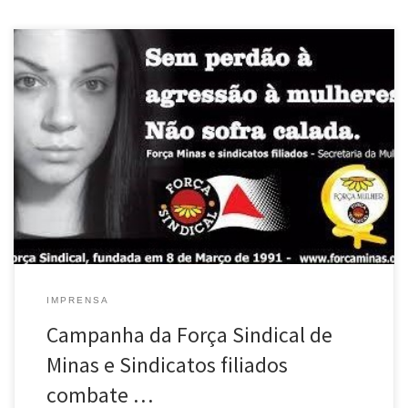
As frases “Sem perdão à agressão à mulheres. Não sofra calada”
resumem a campanha da Força Minas e sindicatos filiados contra a
violência contra a mulheres. A iniciativa foi apresentada por Maria
Nelcy R. O. da Costa, Secretaria da Mulher da Força Minas, que
sugeriu ao presidente Vandeir Messias a confecção […]
IMPRENSA
Campanha da Força Sindical de
Minas e Sindicatos filiados
combate …