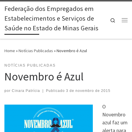
Federação dos Empregados em
Skip to content
Estabelecimentos e Serviços de
Search
Me
Saúde no Estado de Minas Gerais
Home
»
Notícias Publicadas
»
Novembro é Azul
NOTÍCIAS PUBLICADAS
Novembro é Azul
por
Cinara Patrícia
|
Publicado
3 de novembro de 2015
O
Novembro
azul faz um
alerta para