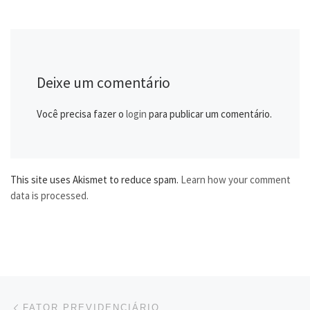
Deixe um comentário
Você precisa fazer o
login
para publicar um comentário.
This site uses Akismet to reduce spam.
Learn how your comment
data is processed.
Navegação do post
Previous post
FATOR PREVIDENCIÁRIO