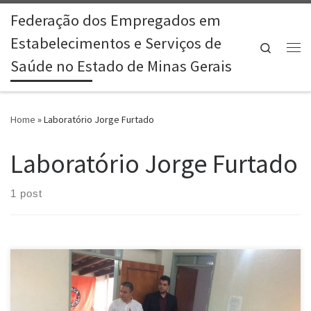
Federação dos Empregados em
Skip to content
Estabelecimentos e Serviços de
Search
Me
Saúde no Estado de Minas Gerais
Home
»
Laboratório Jorge Furtado
Laboratório Jorge Furtado
1 post
A Feessemg, juntamente com o Sintralab-MG, se reuniram com