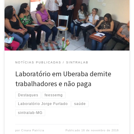
cerca de 30 trabalhadores do Laboratório Jorge Furtando, em
Uberaba, que foram demitidos e ainda não receberam suas
indenizações trabalhistas. Os trabalhadores foram demitidos há 20
dias e a empresa ainda não se posicionou sobre os valores
devidos. A Feessemg irá […]
NOTÍCIAS PUBLICADAS
SINTRALAB
Laboratório em Uberaba demite
trabalhadores e não paga
Destaques
feessemg
Laboratório Jorge Furtado
saúde
sintralab-MG
por
Cinara Patrícia
Publicado
16 de novembro de 2016