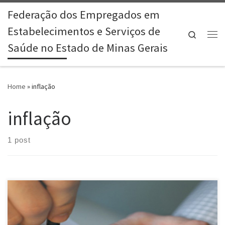
Federação dos Empregados em
Skip to content
Estabelecimentos e Serviços de
Search
Me
Saúde no Estado de Minas Gerais
Home
»
inflação
inflação
1 post
O Sindicato dos Empregados em Estabelecimentos de Saúde de