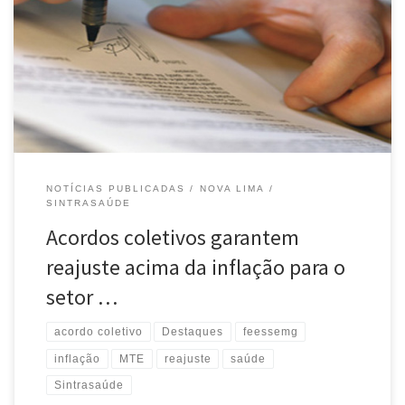
Nova Lima fechou acordo com os hospitais Biocor e Vila da Serra
com reajustes que superaram a inflação. Alguns outros benefícios
foram mantidos como o cartão alimentação e convênio com a
Unimed. O sindicato ainda garantiu adicional noturno de 50%,
hora […]
NOTÍCIAS PUBLICADAS
NOVA LIMA
SINTRASAÚDE
Acordos coletivos garantem
reajuste acima da inflação para o
setor …
acordo coletivo
Destaques
feessemg
inflação
MTE
reajuste
saúde
Sintrasaúde