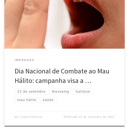
a Associação Brasileira de Halitose (ABHA). Muitas vezes associado
apenas ao descuido com a higiene bucal, o problema, na
verdade, tem mais de 60 causas, e pode até ser sintoma de
diabetes, câncer estomacal ou deficiência hepática, por exemplo.
[…]
IMPRENSA
Dia Nacional de Combate ao Mau
Hálito: campanha visa a …
22 de setembro
feessemg
halitose
mau hálito
saúde
por
Cinara Patrícia
Publicado
22 de setembro de 2015