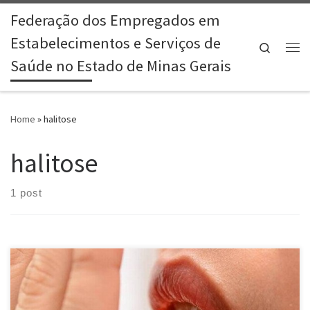
Federação dos Empregados em
Skip to content
Estabelecimentos e Serviços de
Search
Me
Saúde no Estado de Minas Gerais
Home
»
halitose
halitose
1 post
Cerca de 50 milhões de brasileiros sofrem de mau hálito, segundo