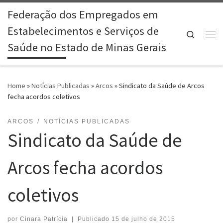
Federação dos Empregados em
Skip to content
Estabelecimentos e Serviços de
Search
Me
Saúde no Estado de Minas Gerais
Home
»
Notícias Publicadas
»
Arcos
»
Sindicato da Saúde de Arcos
fecha acordos coletivos
ARCOS
NOTÍCIAS PUBLICADAS
Sindicato da Saúde de
Arcos fecha acordos
coletivos
por
Cinara Patrícia
|
Publicado
15 de julho de 2015