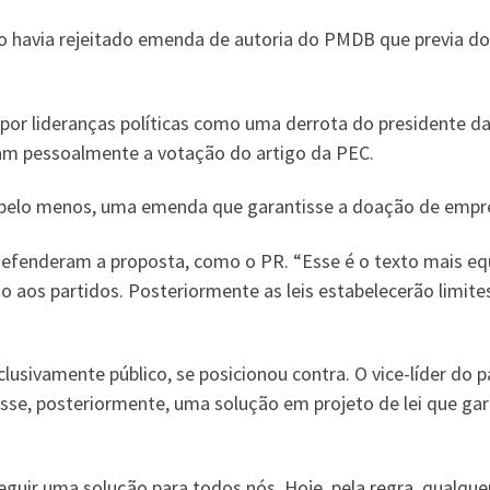
io havia rejeitado emenda de autoria do PMDB que previa do
 por lideranças políticas como uma derrota do presidente 
ram pessoalmente a votação do artigo da PEC.
pelo menos, uma emenda que garantisse a doação de empres
 defenderam a proposta, como o PR. “Esse é o texto mais e
 aos partidos. Posteriormente as leis estabelecerão limites
lusivamente público, se posicionou contra. O vice-líder do
e, posteriormente, uma solução em projeto de lei que garan
uir uma solução para todos nós. Hoje, pela regra, qualquer