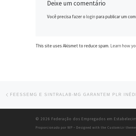
Deixe um comentário
Você precisa fazer o
login
para publicar um com
This site uses Akismet to reduce spam.
Learn how yo
Navegação do post
Previous post
© 2026
Federação dos Empregados em Estabelecime
Proporcionado por
WP
– Designed with the
Customizr theme