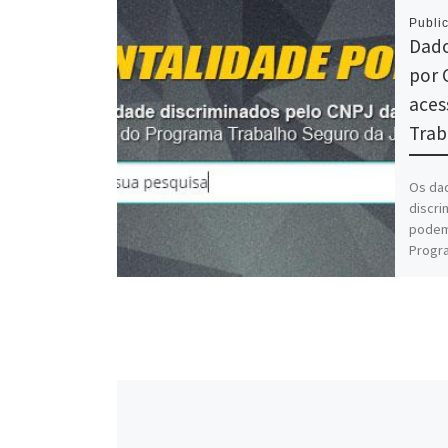
Publi
Dado
por 
aces
Trab
Os dad
discri
podem 
Progra
[…]