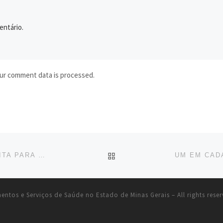
entário.
ur comment data is processed.
BACK TO POST LIST
FEESSEMG E SINTRALAB-MG GARANTEM PLR INÉDITA PARA O SETOR DA SAÚDE
ntos e Serviços de Saúde no Estado de Minas Gerais
– All rights rese