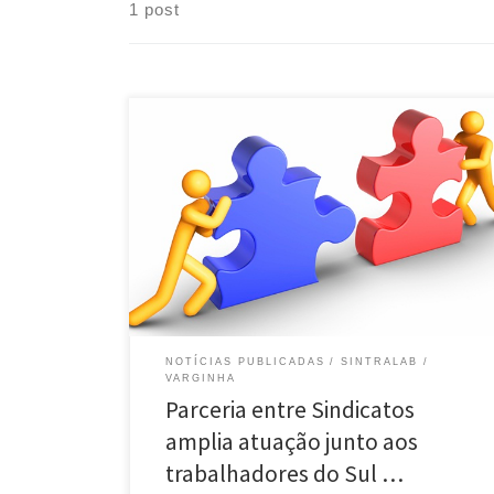
1 post
O Sintralab-MG ampliou sua base ao afirmar um termo
de parceria com o Sindicato da Saúde de Varginha no
qual o Sindicato passa a representar o Sintralab-MG
em demandas sindicais, negociações coletivas,
elaboração de acordos, homologação de rescisões e
atividades afins. A parceria é uma forma do Sintralab-
MG estar presente […]
NOTÍCIAS PUBLICADAS
SINTRALAB
VARGINHA
Parceria entre Sindicatos
amplia atuação junto aos
trabalhadores do Sul …