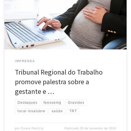
trabalho insalubre – nova Lei 13.287/2016”, no dia 28 de
setembro, às 16h, no auditório do edifício sede do TRT3 (10º
andar da Av. Getúlio Vargas, 225). O palestrante será o
Desembargador do Tribunal Regional da Terceira Região, […]
IMPRENSA
Tribunal Regional do Trabalho
promove palestra sobre a
gestante e …
Destaques
feessemg
Gravidez
local insalubre
saúde
TRT
por
Cinara Patrícia
Publicado
20 de setembro de 2016