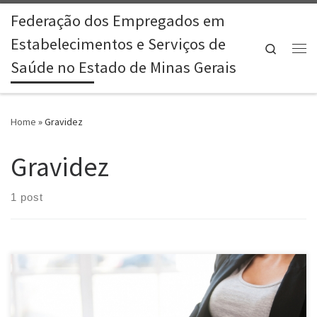
Federação dos Empregados em
Skip to content
Estabelecimentos e Serviços de
Search
Me
Saúde no Estado de Minas Gerais
Home
»
Gravidez
Gravidez
1 post
A Escola Judicial do TRT3 promove a palestra “A gestante e o