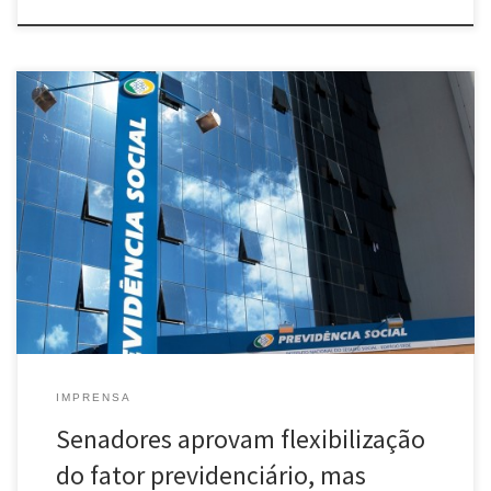
O Senado aprovou nesta quarta-feira (27), dentro do texto do PLV
4/2015 (MP 664/2014), dispositivo que propõe uma alternativa ao
trabalhador, na hora da aposentadoria, de aplicar a chamada
regra 85/95 em vez do fator previdenciário para o cálculo de seus
rendimentos. O “fim do fator previdenciário” foi apoiado pela […]
IMPRENSA
Senadores aprovam flexibilização
do fator previdenciário, mas