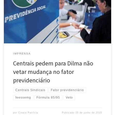
Central Única dos Trabalhadores, Vagner Freitas, e da Força
Sindical, Miguel Torres, informaram nesta segunda-feira (15) que
eles e representantes de outras cinco centrais sindicais fizeram um
apelo ao governo para que a presidente Dilma Rousseff não vete
as mudanças no cálculo […]
IMPRENSA
Centrais pedem para Dilma não
vetar mudança no fator
previdenciário
Centrais Sindicais
Fator previdenciário
feessemg
Fórmula 85/95
Veto
por
Cinara Patrícia
Publicado
15 de junho de 2015