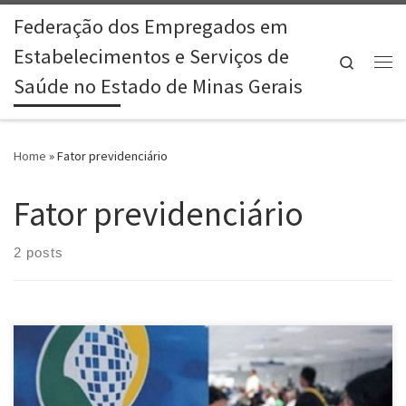
Federação dos Empregados em
Skip to content
Estabelecimentos e Serviços de
Search
Me
Saúde no Estado de Minas Gerais
Home
»
Fator previdenciário
Fator previdenciário
2 posts
Após uma reunião no Palácio do Planalto, os presidentes da