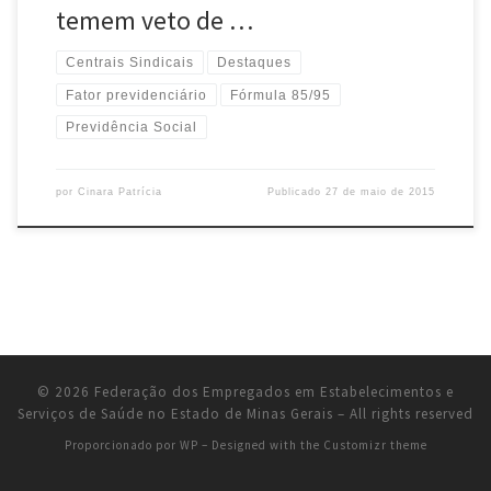
temem veto de …
Centrais Sindicais
Destaques
Fator previdenciário
Fórmula 85/95
Previdência Social
por
Cinara Patrícia
Publicado
27 de maio de 2015
© 2026
Federação dos Empregados em Estabelecimentos e
Serviços de Saúde no Estado de Minas Gerais
– All rights reserved
Proporcionado por
WP
– Designed with the
Customizr theme