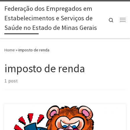
Federação dos Empregados em
Skip to content
Estabelecimentos e Serviços de
Search
Me
Saúde no Estado de Minas Gerais
Home
»
imposto de renda
imposto de renda
1 post
A decisão do governo de não corrigir a tabela do Imposto de