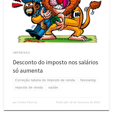
Renda fez com que o contribuinte pague mais imposto neste ano.
Segundo levantamento feito pelo IBPT (Instituto Brasileiro de
Planejamento e Tributação), caso a tabela fosse corrigida pela
inflação oficial de 2015, de 10,67%, o contribuinte pagaria 13%
[…]
IMPRENSA
Desconto do imposto nos salários
só aumenta
Correção tabela do Imposto de renda
feessemg
imposto de renda
saúde
por
Cinara Patrícia
Publicado
16 de fevereiro de 2016